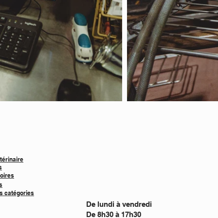
térinaire
s
oires
s
s catégories
De lundi à vendredi
De 8h30 à 17h30