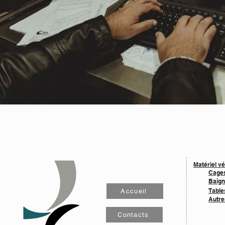
Matériel vé
Cage
Baign
Table
Accueil
Autre
Contacts