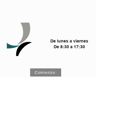
De lunes a viernes
De 8:30 a 17:30
Comienzo
Quienes somos
Contactos
Calle Nova Das Cancelas, 5
4425-531
, S. Pedro Fins, Maia
comercial@qualiaco.pt