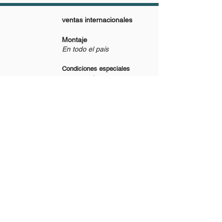
ventas internacionales
Montaje
En todo el país
Condiciones especiales
para reventa
producción a medida
De lunes a viernes
De 8:30 a 17:30