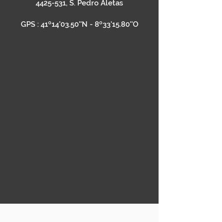
4425-531
, S. Pedro Aletas
GPS : 41º14'03.50''N - 8º33'15.80''O